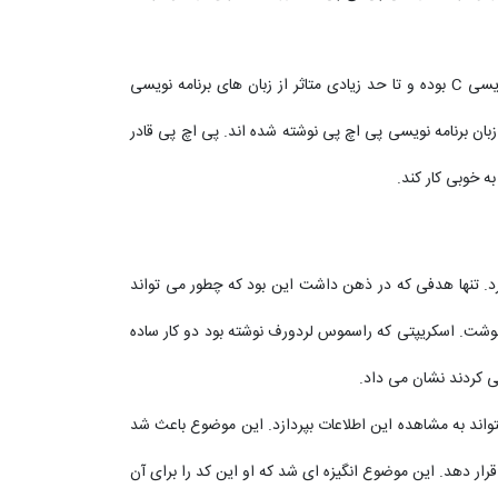
خود کلمه PHP کوتاه شده کلمه HYPERTEXT PREPROCESSOR است. دستورات زبان برنامه نویسی PHP، بسیار شبیه به زبان برنامه نویسی C بوده و تا حد زیادی متاثر از زبان های برنامه نویسی
ک زبان برنامه نویسی پی اچ پی نوشته شده اند. پی اچ پی قادر
ک زبان جدید آغاز کرد. تنها هدفی که در ذهن داشت این بود که چطور می تواند
د که چند نفر به طور آنلاین در حال خواندن رزومه او که بر روی سایت قرار دارد هستند. او ابتدا این اسکریپت خود را به زبان PERL/CGI نوشت. اسکریپتی که راسموس لردورف نوشته بود دو کار ساده
 می کردند نشان می داد.
 بتواند به مشاهده این اطلاعات بپردازد. این موضوع باعث شد
قرار دهد. این موضوع انگیزه ای شد که او این کد را برای آن