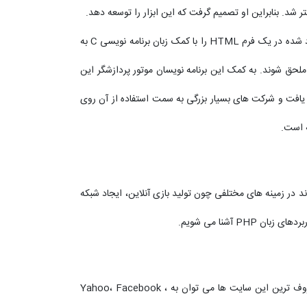
از اینجا به بعد نسخه های مختلف PHP خلق شدند. بعد از آن نسخه PHP2 در نوامبر سال 1997 به وجود آمد که می توانست داده های وارد شده در یک فرم HTML را با کمک زبان برنامه نویسی C به
لحق شوند. به کمک این برنامه نویسان موتور پردازشگر این
بان روز به روز گسترش یافت و شرکت های بسیار بزرگی به سمت استفاده از آن روی
می تواند در زمینه های مختلفی چون تولید بازی آنلاین، ایجاد شبکه
اصلی ترین کاربرد این زبان در زمینه طراحی وب سایت است. بسیاری از سایت های بزرگ توسط این زبان پیاده سازی شده اند. از جمله معروف ترین این سایت ها می توان به Yahoo، Facebook ،